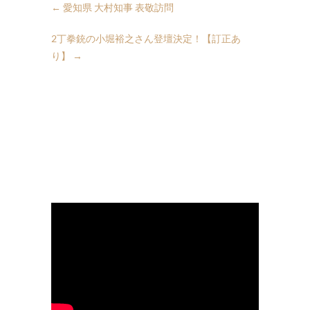
←
愛知県 大村知事 表敬訪問
2丁拳銃の小堀裕之さん登壇決定！【訂正あ
り】
→