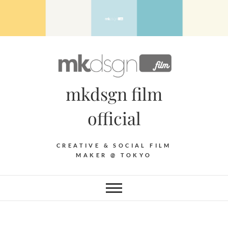
Skip
to
content
mkdsgn film
official
CREATIVE & SOCIAL FILM
MAKER @ TOKYO