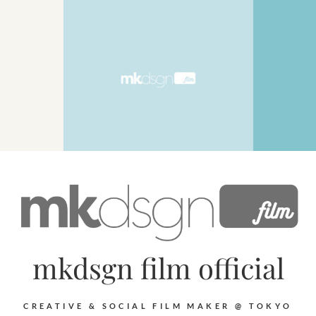
mkdsgn film official
CREATIVE & SOCIAL FILM MAKER @ TOKYO