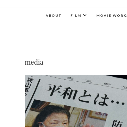
ABOUT
FILM
MOVIE WORK
media