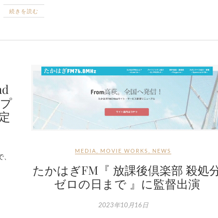
続きを読む
d
ブプ
定
MEDIA
,
MOVIE WORKS
,
NEWS
”で、
たかはぎFM『 放課後倶楽部 殺処
ゼロの日まで 』に監督出演
2023年10月16日