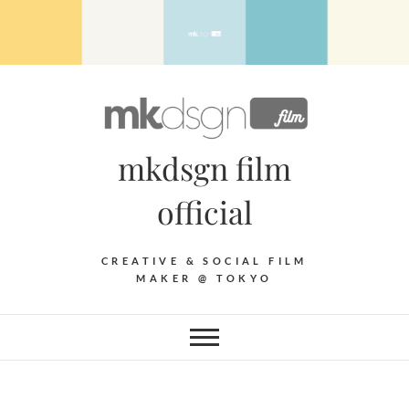
Skip
to
content
mkdsgn film
official
CREATIVE & SOCIAL FILM
MAKER @ TOKYO