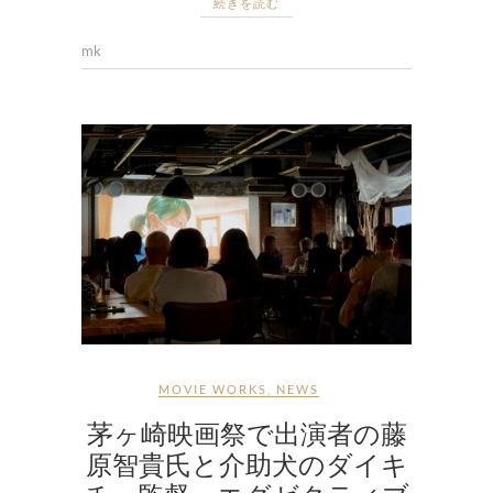
続きを読む
mk
MOVIE WORKS
,
NEWS
茅ヶ崎映画祭で出演者の藤
原智貴氏と介助犬のダイキ