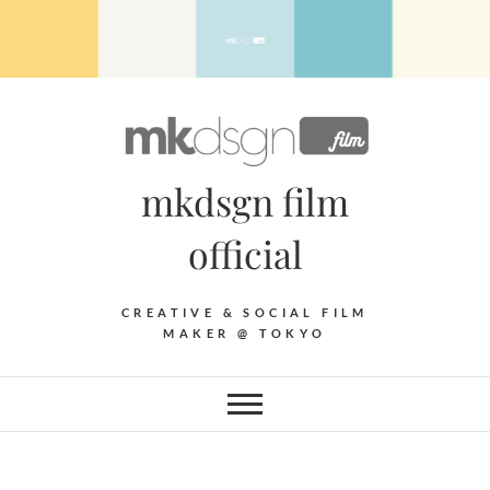
Skip
to
content
mkdsgn film
official
CREATIVE & SOCIAL FILM
MAKER @ TOKYO