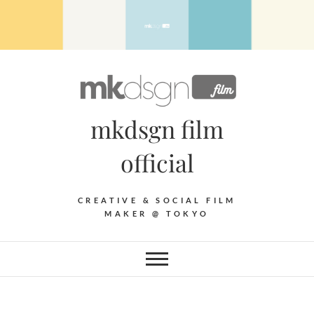
Skip
to
content
mkdsgn film
official
CREATIVE & SOCIAL FILM
MAKER @ TOKYO