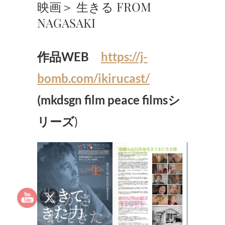
映画＞ 生きる FROM
NAGASAKI
作品WEB
https://j-
bomb.com/ikirucast/
(mkdsgn film peace filmsシ
リーズ
)