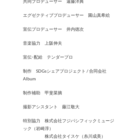
共同プロデューサー 遠藤洋典
エグゼクティブプロデューサー 園山真希絵
宣伝プロデューサー 井内徳次
音楽協力 上阪伸夫
宣伝･配給 テンダープロ
制作 SDGsシェアプロジェクト / 合同会社
Album
制作補助 甲斐菜摘
撮影アシスタント 藤江敬大
特別協力 株式会社フジパシフィックミュージ
ック（岩崎淳）
株式会社タイスケ（糸川成美）