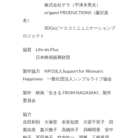
株式会社デラ（宇津木秀夫）
origami PRODUCTIONS（藤沢真
友）
SDGsピースコミニュニケーションプ
ロジェクト
協賛 Life-do.Plus
日本映画振興財団
製作協力 NPO法人Support for Woman’s
Happiness 一般社団法人シンプルライフ協会
製作 映画「生きる FROM NAGASAKI」製作
委員会
協力
吉田和則 大塚哲 末長知恵 川原千世子 田
栗由美 森川雅子 高橋尚子 貝嶋明香 安中
絢子 冨田寿子 竹内款一 調漸 三根眞理