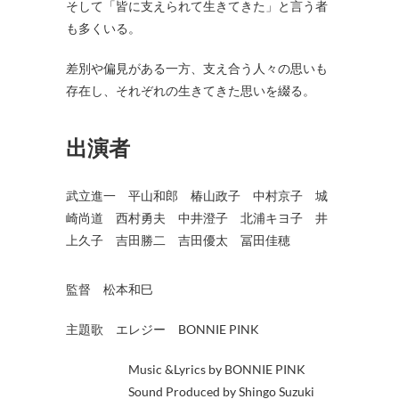
そして「皆に支えられて生きてきた」と言う者
も多くいる。
差別や偏見がある一方、支え合う人々の思いも
存在し、それぞれの生きてきた思いを綴る。
出演者
武立進一 平山和郎 椿山政子 中村京子 城
崎尚道 西村勇夫 中井澄子 北浦キヨ子 井
上久子 吉田勝二 吉田優太 冨田佳穂
監督 松本和巳
主題歌 エレジー BONNIE PINK
Music &Lyrics by BONNIE PINK
Sound Produced by Shingo Suzuki