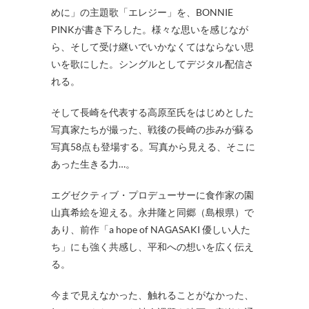
めに」の主題歌「エレジー」を、BONNIE
PINKが書き下ろした。様々な思いを感じなが
ら、そして受け継いでいかなくてはならない思
いを歌にした。シングルとしてデジタル配信さ
れる。
そして長崎を代表する高原至氏をはじめとした
写真家たちが撮った、戦後の長崎の歩みが蘇る
写真58点も登場する。写真から見える、そこに
あった生きる力…。
エグゼクティブ・プロデューサーに食作家の園
山真希絵を迎える。永井隆と同郷（島根県）で
あり、前作「a hope of NAGASAKI 優しい人た
ち」にも強く共感し、平和への想いを広く伝え
る。
今まで見えなかった、触れることがなかった、