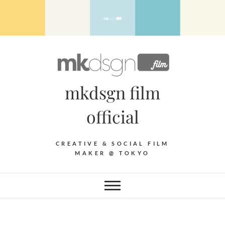
Skip
to
content
mkdsgn film
official
CREATIVE & SOCIAL FILM
MAKER @ TOKYO