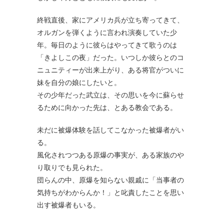
終戦直後、家にアメリカ兵が立ち寄ってきて、
オルガンを弾くように言われ演奏していた少
年。毎日のように彼らはやってきて歌うのは
「きよしこの夜」だった。いつしか彼らとのコ
ニュニティーが出来上がり、ある将官がついに
妹を自分の娘にしたいと。
その少年だった武立は、その思いを今に蘇らせ
るために向かった先は、とある教会である。
未だに被爆体験を話してこなかった被爆者がい
る。
風化されつつある原爆の事実が、ある家族のや
り取りでも見られた。
団らんの中、原爆を知らない親戚に「当事者の
気持ちがわからんか！」と叱責したことを思い
出す被爆者もいる。