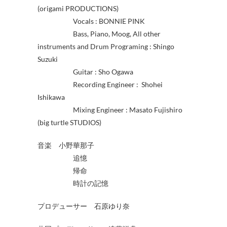
(origami PRODUCTIONS)
Vocals : BONNIE PINK
Bass, Piano, Moog, All other
instruments and Drum Programing : Shingo
Suzuki
Guitar : Sho Ogawa
Recording Engineer : Shohei
Ishikawa
Mixing Engineer : Masato Fujishiro
(big turtle STUDIOS)
音楽 小野華那子
追憶
帰命
時計の記憶
プロデューサー 石原ゆり奈