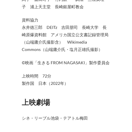
子 浦上天主堂 長崎銀屋町教会
資料協力
永井徳三郎 DEITz 吉田朋司 長崎大学 長
崎原爆資料館 アメリカ国立公文書記録管理局
（山端庸介氏撮影含） Wikimedia
Commons（山端庸介氏・塩月正雄氏撮影）
©映画「生きる FROM NAGASAKI」製作委員会
上映時間 72分
製作国 日本（2022年）
上映劇場
シネ・リーブル池袋・テアトル梅田