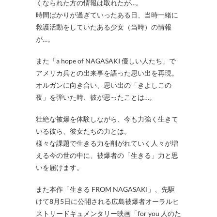
くなられた方の情報は取れたが…。
時間ばかりが過ぎていったある日、当時一緒に
救護活動をしていたある少女（当時）の情報
が…。
また「a hope of NAGASAKI 優しい人たち」で
アメリカ兵との出来事を語った思い出を再現。
オルガンに向き合い、思い出の「きよしこの
夜」を弾いた時、彼が思ったことは…。
壮絶な被爆を体験しながら、今も力強く生きて
いる彼ら、彼女たちの力とは。
様々な課題で生きる力を削がれていく人々が増
える今の世の中に、被爆者の「生きる」力と思
いを届けます。
また本作「生きる FROM NAGASAKI」、先駆
けて8月5日に公開される広島被爆者オーラルヒ
ストリードキュメンタリー映画「for you 人のた