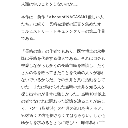
人類は学ぶことをしないのか…。
本作は、前作「a hope of NAGASAKI 優しい人
たち」に続く、長崎被爆者の証言を集めたオー
ラルヒストリー・ドキュメンタリーの第二作目
である。
「長崎の鐘」の作者でもあり、医学博士の永井
隆は長崎を代表する偉人である。それは自身も
被爆しながらも多くの長崎市民を救護し、たく
さんの命を救ってきたことを長崎の人々が忘れ
ないでいるからだ。その永井と共に活動をして
いた、または助けられた当時の永井を知る人を
探し出すのが非常に難しかった。当時10才以上
の者でなければ関わった記憶を辿ることが厳し
く、76年（取材時）の年月の流れを考えると、
90才近くの方を探さなくてはならない。しかも
ゆかりを求めるとさらに厳しい。昨年暮れに亡