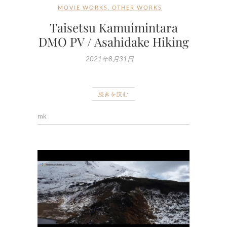
MOVIE WORKS
,
OTHER WORKS
Taisetsu Kamuimintara
DMO PV / Asahidake Hiking
2021年8月31日
続きを読む
mk