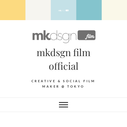
Skip
to
content
mkdsgn film
official
CREATIVE & SOCIAL FILM
MAKER @ TOKYO