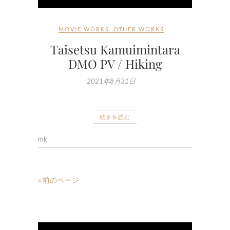
MOVIE WORKS
,
OTHER WORKS
Taisetsu Kamuimintara
DMO PV / Hiking
2021年8月31日
続きを読む
mk
« 前のページ