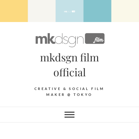
Skip
to
content
mkdsgn film
official
CREATIVE & SOCIAL FILM
MAKER @ TOKYO