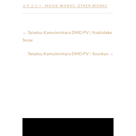
カテゴリー:
MOVIE WORKS
,
OTHER WORKS
←
Taisetsu Kamuimintara DMO PV / Asahidake
Snow
Taisetsu Kamuimintara DMO PV / Sounkyo
→