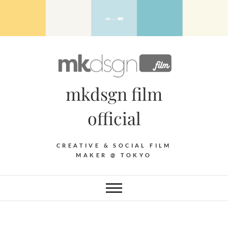
Skip
to
content
mkdsgn film
official
CREATIVE & SOCIAL FILM
MAKER @ TOKYO