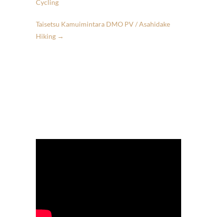
Cycling
Taisetsu Kamuimintara DMO PV / Asahidake
Hiking
→