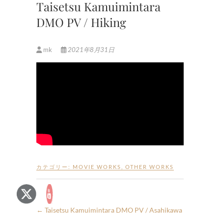
Taisetsu Kamuimintara
DMO PV / Hiking
mk
2021年8月31日
カテゴリー:
MOVIE WORKS
,
OTHER WORKS
←
Taisetsu Kamuimintara DMO PV / Asahikawa