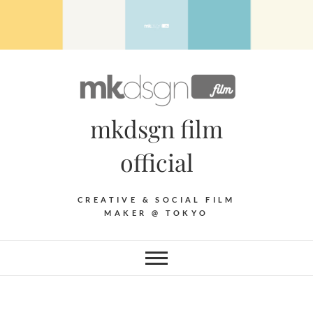
Skip
to
content
mkdsgn film
official
CREATIVE & SOCIAL FILM
MAKER @ TOKYO