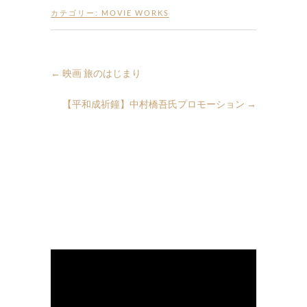
カテゴリー:
MOVIE WORKS
←
映画 旅のはじまり
【平和成祈鐘】中村橋吾氏プロモーション
→