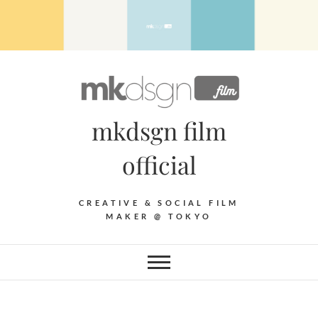
Skip
to
content
mkdsgn film
official
CREATIVE & SOCIAL FILM
MAKER @ TOKYO