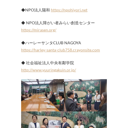
◆NPO法人陽和
https://npohiyori.net
◆ NPO法人障がい者みらい創造センター
https://mirasen.org/
◆ハーレーサンタCLUB NAGOYA
https://harley-santa-club758.crayonsite.com
◆ 社会福祉法人中央有鄰学院
http://www.yuuringakuin.or.jp/