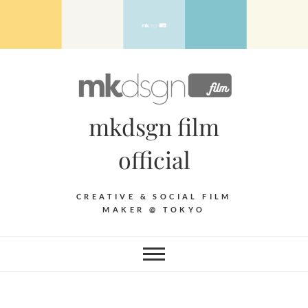
Skip
to
content
mkdsgn film
official
CREATIVE & SOCIAL FILM
MAKER @ TOKYO