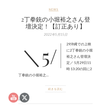
NEWS
2丁拳銃の小堀裕之さん登
壇決定！【訂正あり】
2022年5月15日
＼5/29沖縄での上映
に2丁拳銃の小堀
裕之さん登壇決
定／ 5月29日11
時 13:20の回に2
丁拳銃の小堀裕之…
続きを読む
mk