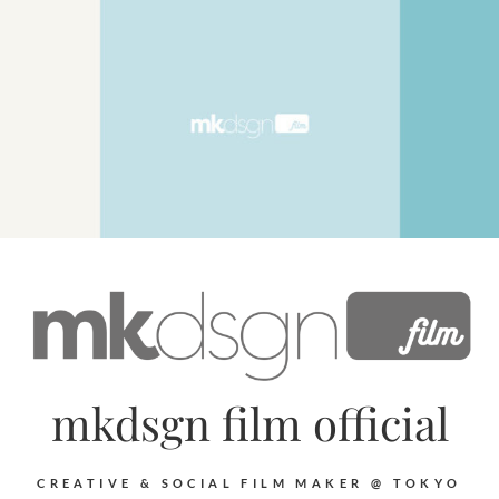
mkdsgn film official
CREATIVE & SOCIAL FILM MAKER @ TOKYO