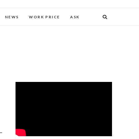
NEWS
WORK PRICE
ASK
ー