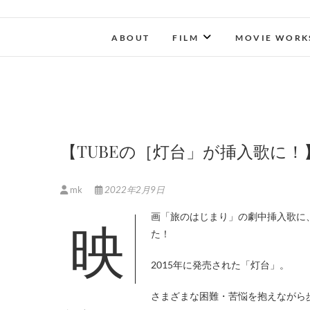
ABOUT
FILM
MOVIE WORK
【TUBEの［灯台」が挿入歌に！
mk
2022年2月9日
映画「旅のはじまり」の劇中挿入歌に、日本を代表するバンド・TUBEの楽曲が提供されることが決定しまし
た！
2015年に発売された「灯台」。
さまざまな困難・苦悩を抱えながら