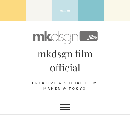
Skip
to
content
mkdsgn film
official
CREATIVE & SOCIAL FILM
MAKER @ TOKYO