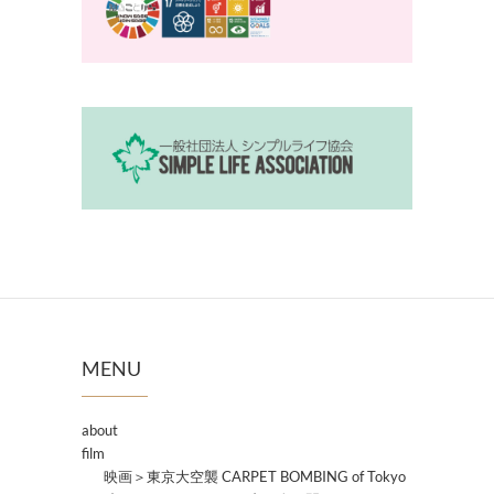
MENU
about
film
映画＞東京大空襲 CARPET BOMBING of Tokyo