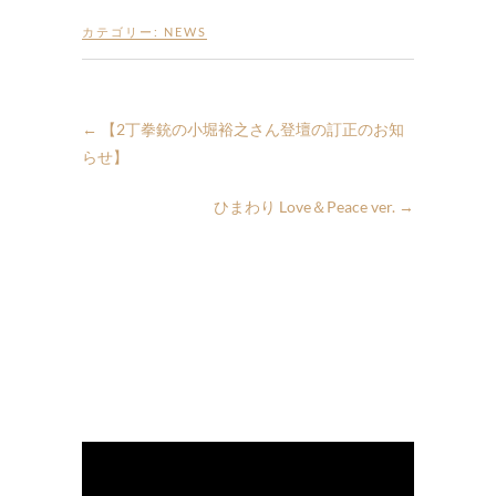
カテゴリー:
NEWS
←
【2丁拳銃の小堀裕之さん登壇の訂正のお知
らせ】
ひまわり Love＆Peace ver.
→