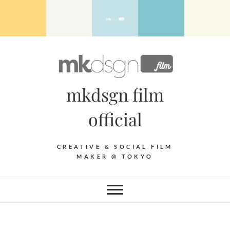
Skip
to
content
mkdsgn film
official
CREATIVE & SOCIAL FILM
MAKER @ TOKYO