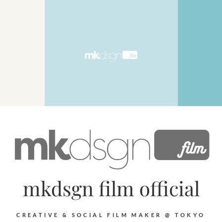
mkdsgn film official
CREATIVE & SOCIAL FILM MAKER @ TOKYO