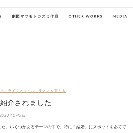
S
劇団マツモトカズミ作品
OTHER WORKS
MEDIA
イフ
、
ライフスタイル
、
生き方を変える
stで紹介されました
2023年1月5日
だきました。いくつかあるテーマの中で、特に「結婚」にスポットをあてて…