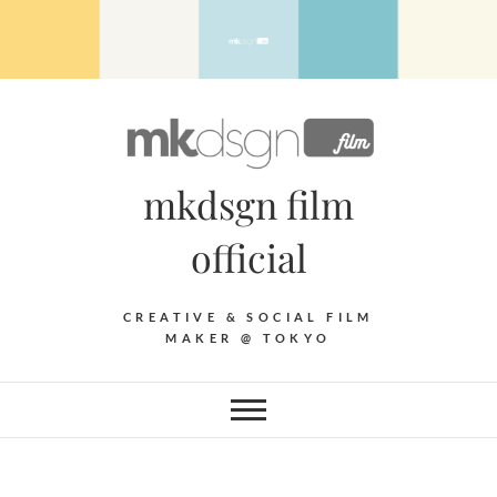
Skip
to
content
mkdsgn film
official
CREATIVE & SOCIAL FILM
MAKER @ TOKYO