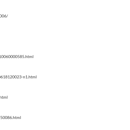
006/
810060000585.html
0618120023-n1.html
shtml
T50086.html