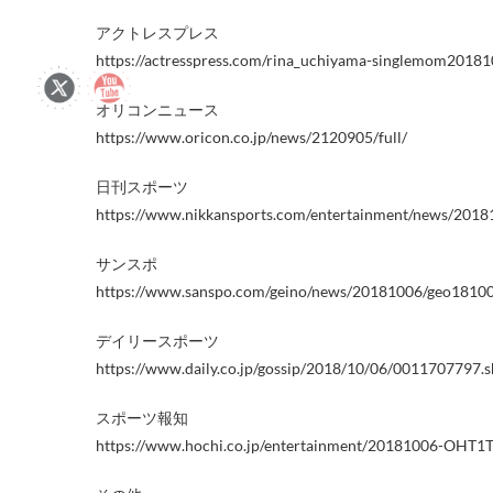
アクトレスプレス
https://actresspress.com/rina_uchiyama-singlemom20181
オリコンニュース
https://www.oricon.co.jp/news/2120905/full/
日刊スポーツ
https://www.nikkansports.com/entertainment/news/201
サンスポ
https://www.sanspo.com/geino/news/20181006/geo1810
デイリースポーツ
https://www.daily.co.jp/gossip/2018/10/06/0011707797.
スポーツ報知
https://www.hochi.co.jp/entertainment/20181006-OHT1