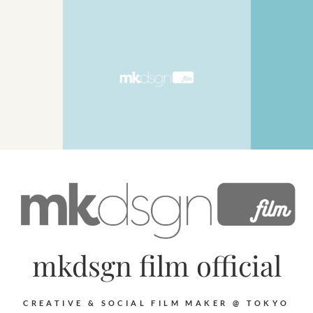
mkdsgn film official
CREATIVE & SOCIAL FILM MAKER @ TOKYO