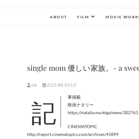
ABOUT
FILM
MOVIE WORK
single mom 優しい家族。- a swee
mk
2021年8月31日
記事掲載
映画ナタリー
https://natalie.mu/eiga/news/302763
CINEMATOPIC
http://report.cinematopics.com/archives/41899