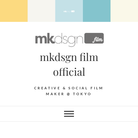
Skip
to
content
mkdsgn film
official
CREATIVE & SOCIAL FILM
MAKER @ TOKYO