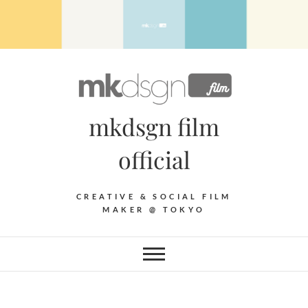
Skip
to
content
mkdsgn film
official
CREATIVE & SOCIAL FILM
MAKER @ TOKYO