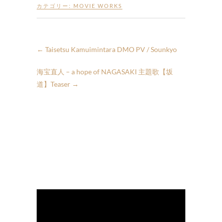
カテゴリー:
MOVIE WORKS
←
Taisetsu Kamuimintara DMO PV / Sounkyo
海宝直人 – a hope of NAGASAKI 主題歌【坂
道】Teaser
→