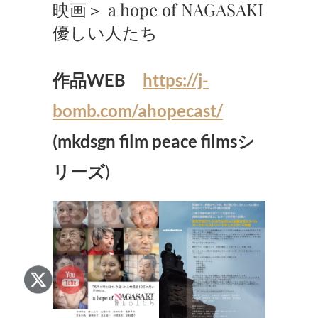
映画＞ a hope of NAGASAKI
優しい人たち
作品WEB
https://j-
bomb.com/ahopecast/
(
mkdsgn film peace filmsシ
リーズ
)