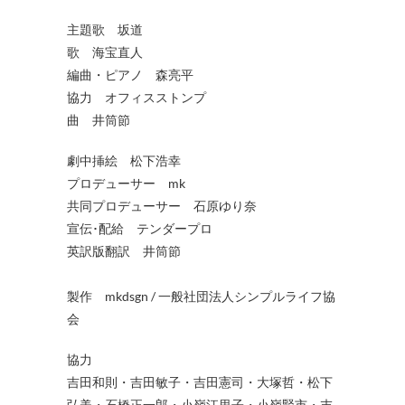
主題歌 坂道
歌 海宝直人
編曲・ピアノ 森亮平
協力 オフィスストンプ
曲 井筒節
劇中挿絵 松下浩幸
プロデューサー mk
共同プロデューサー 石原ゆり奈
宣伝･配給 テンダープロ
英訳版翻訳 井筒節
製作 mkdsgn / 一般社団法人シンプルライフ協
会
協力
吉田和則・吉田敏子・吉田憲司・大塚哲・松下
弘美・石橋正一郎・小嶺江里子・小嶺賢市・末