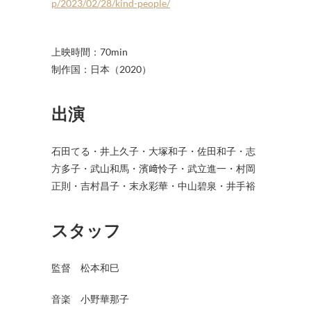
p/2023/02/28/kind-people/
上映時間：70min
制作国：日本（2020）
出演
石田てる・井上久子・大塚和子・佐田和子・志
方多子・武山和馬・濱﨑怜子・武立進一・村岡
正則・吉村昌子・末永彩華・中山碧泉・井手裕
スタッフ
監督 松本和巳
音楽 小野華那子