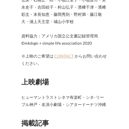
永史子・吉田睦子・村山弘子・濱﨑千津・濱﨑
彩圭・末長知恵・藤岡秀則・野村満・藤江敬
大・浦上天主堂・城山小学校
資料協力：アメリカ国立公文書記録管理局
©mkdsgn + simple life association 2020
※上映のご希望は
CONTACT
からお問い合わせ
ください。
上映劇場
ヒューマントラストシネマ有楽町・シネ･リー
ブル神戸・名演小劇場・シアタードーナツ沖縄
掲載記事