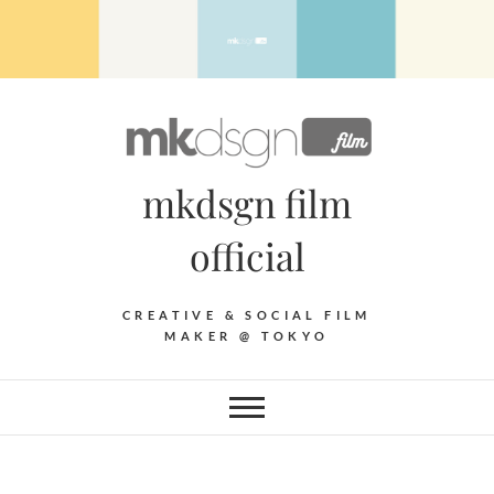
Skip
to
content
mkdsgn film
official
CREATIVE & SOCIAL FILM
MAKER @ TOKYO