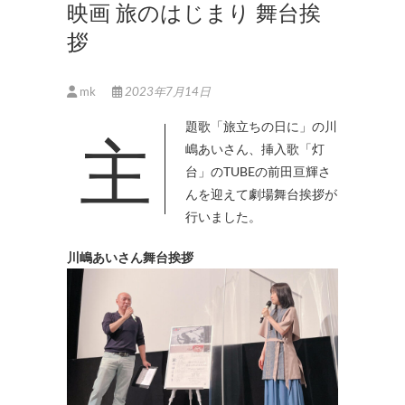
映画 旅のはじまり 舞台挨
拶
mk
2023年7月14日
主題歌「旅立ちの日に」の川
嶋あいさん、挿入歌「灯
台」のTUBEの前田亘輝さ
んを迎えて劇場舞台挨拶が
行いました。
川嶋あいさん舞台挨拶