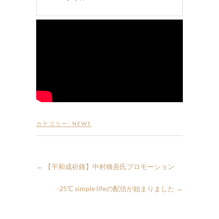
カテゴリー:
NEWS
←
【平和成祈鐘】中村橋吾氏プロモーション
-25℃ simple lifeの配信が始まりました
→