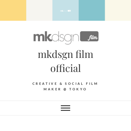
Skip
to
content
mkdsgn film
official
CREATIVE & SOCIAL FILM
MAKER @ TOKYO