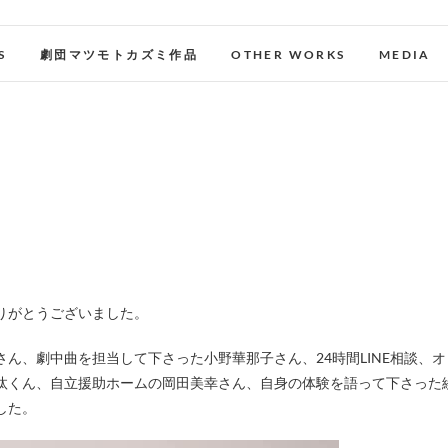
S
劇団マツモトカズミ作品
OTHER WORKS
MEDIA
りがとうございました。
ん、劇中曲を担当して下さった小野華那子さん、24時間LINE相談、オ
汰くん、自立援助ホームの岡田美幸さん、自身の体験を語って下さった
した。