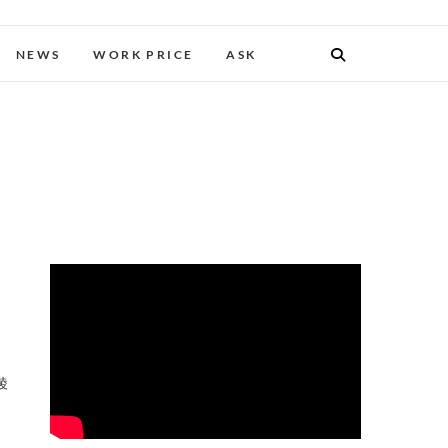
NEWS
WORK PRICE
ASK
綾