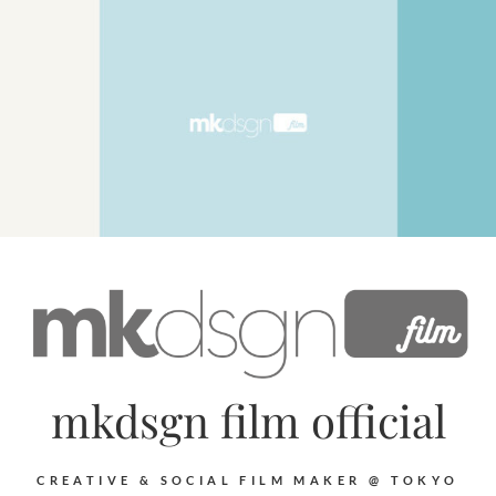
mkdsgn film official
CREATIVE & SOCIAL FILM MAKER @ TOKYO