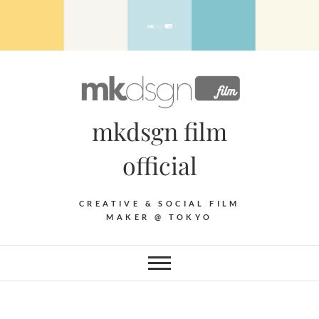
Skip
to
content
mkdsgn film
official
CREATIVE & SOCIAL FILM
MAKER @ TOKYO