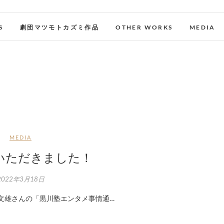
S
劇団マツモトカズミ作品
OTHER WORKS
MEDIA
MEDIA
いただきました！
2022年3月18日
/293131 黒川文雄さんの「黒川塾エンタメ事情通…