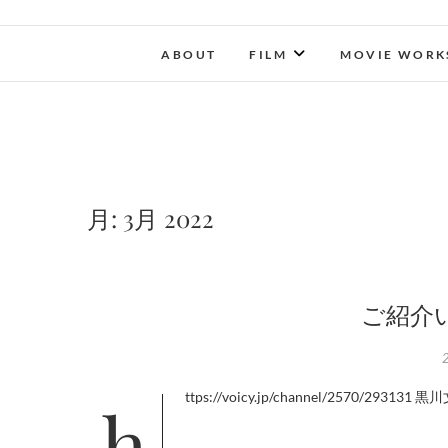
ABOUT
FILM
MOVIE WORK
月:
3月 2022
ご紹介
https://voicy.jp/channel/2570