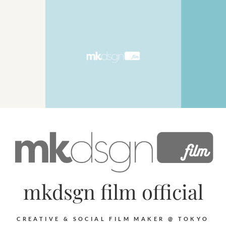
mkdsgn film official
CREATIVE & SOCIAL FILM MAKER @ TOKYO