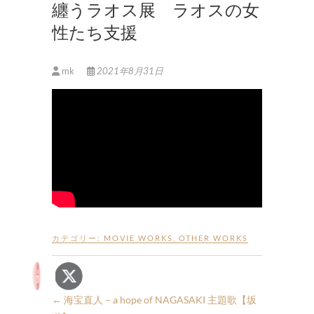
纏うラオス展 ラオスの女
性たち支援
mk
2021年8月31日
カテゴリー:
MOVIE WORKS
,
OTHER WORKS
←
海宝直人 – a hope of NAGASAKI 主題歌【坂