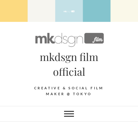
Skip
to
content
mkdsgn film
official
CREATIVE & SOCIAL FILM
MAKER @ TOKYO