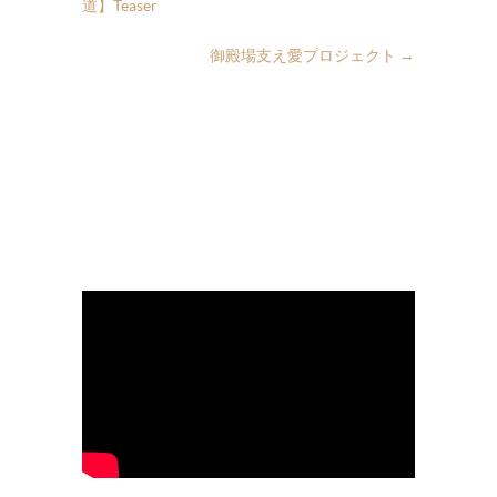
道】Teaser
御殿場支え愛プロジェクト
→