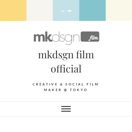
Skip
to
content
mkdsgn film
official
CREATIVE & SOCIAL FILM
MAKER @ TOKYO