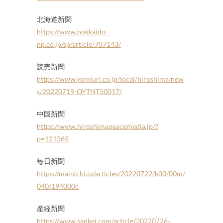
北海道新聞
https://www.hokkaido-
np.co.jp/sp/article/707143/
読売新聞
https://www.yomiuri.co.jp/local/hiroshima/new
s/20220719-OYTNT50017/
中国新聞
https://www.hiroshimapeacemedia.jp/?
p=121365
毎日新聞
https://mainichi.jp/articles/20220722/k00/00m/
040/194000c
産経新聞
https://www.sankei.com/article/20220726-