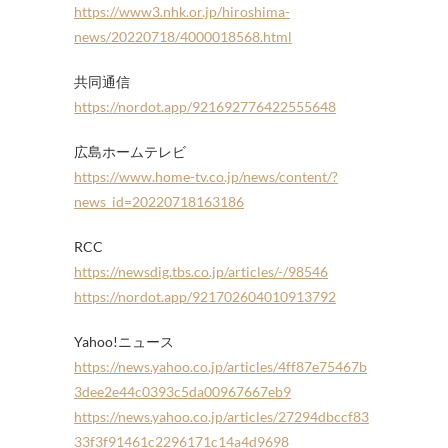
https://www3.nhk.or.jp/hiroshima-
news/20220718/4000018568.html
共同通信
https://nordot.app/921692776422555648
広島ホームテレビ
https://www.home-tv.co.jp/news/content/?
news_id=20220718163186
RCC
https://newsdig.tbs.co.jp/articles/-/98546
https://nordot.app/921702604010913792
Yahoo!ニュース
https://news.yahoo.co.jp/articles/4ff87e75467b
3dee2e44c0393c5da00967667eb9
https://news.yahoo.co.jp/articles/27294dbccf83
33f3f91461c2296171c14a4d9698