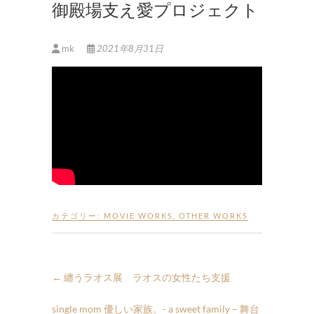
御殿場支え愛プロジェクト
mk
2021年8月31日
カテゴリー:
MOVIE WORKS
,
OTHER WORKS
←
纏うラオス展 ラオスの女性たち支援
single mom 優しい家族。- a sweet family – 舞台