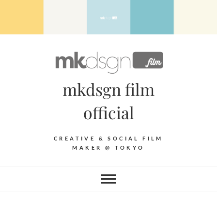
Skip
to
content
mkdsgn film
official
CREATIVE & SOCIAL FILM
MAKER @ TOKYO