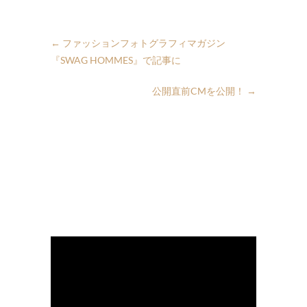
←
ファッションフォトグラフィマガジン
『SWAG HOMMES』で記事に
公開直前CMを公開！
→