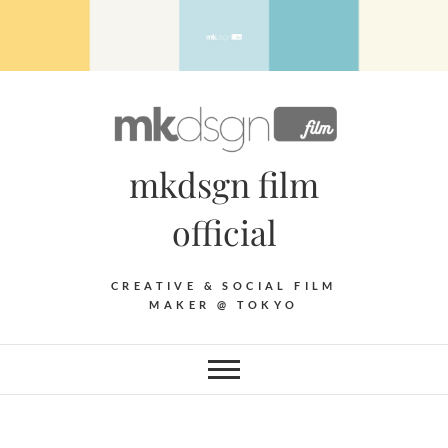
Skip
to
content
mkdsgn film
official
CREATIVE & SOCIAL FILM
MAKER @ TOKYO