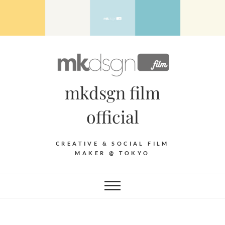
Skip
to
content
mkdsgn film
official
CREATIVE & SOCIAL FILM
MAKER @ TOKYO