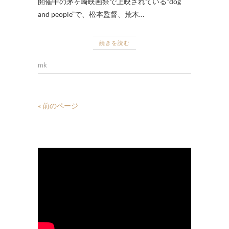
開催中の茅ヶ崎映画祭で上映されている”dog
and people”で、松本監督、荒木…
続きを読む
mk
« 前のページ