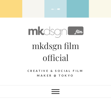
Skip
to
content
mkdsgn film
official
CREATIVE & SOCIAL FILM
MAKER @ TOKYO