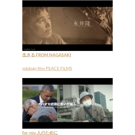
生きる FROM NAGASAKI
mkdsgn film PEACE FILMS
for you 人のために