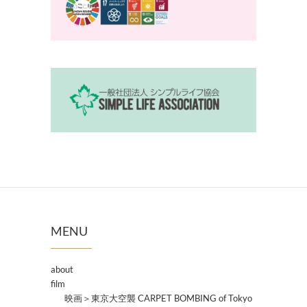
MENU
about
film
映画＞東京大空襲 CARPET BOMBING of Tokyo