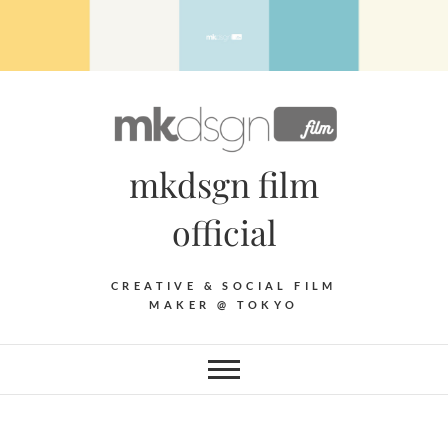
Skip
to
content
mkdsgn film
official
CREATIVE & SOCIAL FILM
MAKER @ TOKYO